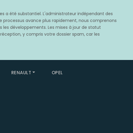
 a été substantiel. L'administrateur indépendant des
e ce processus avance plus rapidement, nous comprenons
rès les développements. Les mises à jour de statut
 réception, y compris votre dossier spam, car les
RENAULT
OPEL