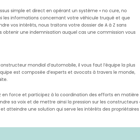
ssus simple et direct en opérant un système « no cure, no
ni les informations concernant votre véhicule truqué et que
e vos intérêts, nous traitons votre dossier de A à Z sans
ous obtenir une indemnisation auquel cas une commission vous
nstructeur mondial d’automobile, il vous faut l’équipe la plus
quipe est composée d’experts et avocats à travers le monde,
ite.
ez en force et participez à la coordination des efforts en matière
dre sa voix et de mettre ainsi la pression sur les constructeu
z et atteindre une solution qui serve les intérêts des propriétaire