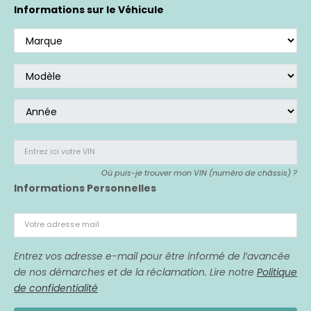
Si vous avez acheté un véhicule affecté,
nous
Informations sur le Véhicule
sommes là pour vous représenter.
Entrez ici votre VIN
Où puis-je trouver mon VIN (numéro de châssis) ?
Informations Personnelles
Votre adresse mail
Entrez vos adresse e-mail pour être informé de l’avancée
de nos démarches et de la réclamation. Lire notre
Politique
de confidentialité