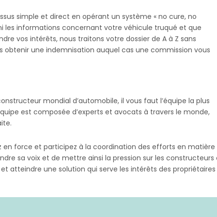
ssus simple et direct en opérant un système « no cure, no
ni les informations concernant votre véhicule truqué et que
e vos intérêts, nous traitons votre dossier de A à Z sans
ous obtenir une indemnisation auquel cas une commission vous
nstructeur mondial d’automobile, il vous faut l’équipe la plus
quipe est composée d’experts et avocats à travers le monde,
ite.
ez en force et participez à la coordination des efforts en matière
dre sa voix et de mettre ainsi la pression sur les constructeu
z et atteindre une solution qui serve les intérêts des propriétaire