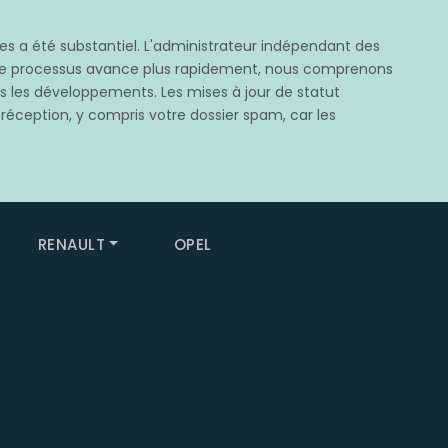
 a été substantiel. L'administrateur indépendant des
e ce processus avance plus rapidement, nous comprenons
rès les développements. Les mises à jour de statut
 réception, y compris votre dossier spam, car les
RENAULT
OPEL