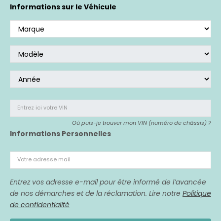
Si vous avez acheté un véhicule affecté,
nous
Informations sur le Véhicule
sommes là pour vous représenter.
Entrez ici votre VIN
Où puis-je trouver mon VIN (numéro de châssis) ?
Informations Personnelles
Votre adresse mail
Entrez vos adresse e-mail pour être informé de l’avancée
de nos démarches et de la réclamation. Lire notre
Politique
de confidentialité