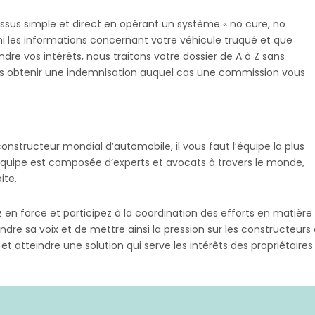
ssus simple et direct en opérant un système « no cure, no
ni les informations concernant votre véhicule truqué et que
e vos intérêts, nous traitons votre dossier de A à Z sans
ous obtenir une indemnisation auquel cas une commission vous
nstructeur mondial d’automobile, il vous faut l’équipe la plus
quipe est composée d’experts et avocats à travers le monde,
ite.
ez en force et participez à la coordination des efforts en matière
dre sa voix et de mettre ainsi la pression sur les constructeu
z et atteindre une solution qui serve les intérêts des propriétaire