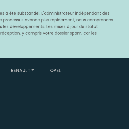
 a été substantiel. L'administrateur indépendant des
e ce processus avance plus rapidement, nous comprenons
rès les développements. Les mises à jour de statut
 réception, y compris votre dossier spam, car les
RENAULT
OPEL