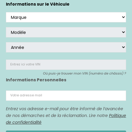
Si vous avez acheté un véhicule affecté,
nous
Informations sur le Véhicule
sommes là pour vous représenter.
Entrez ici votre VIN
Où puis-je trouver mon VIN (numéro de châssis) ?
Informations Personnelles
Votre adresse mail
Entrez vos adresse e-mail pour être informé de l’avancée
de nos démarches et de la réclamation. Lire notre
Politique
de confidentialité