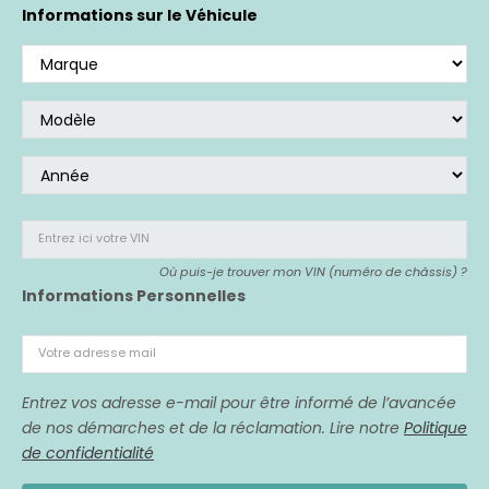
Si vous avez acheté un véhicule affecté,
nous
Informations sur le Véhicule
sommes là pour vous représenter.
Entrez ici votre VIN
Où puis-je trouver mon VIN (numéro de châssis) ?
Informations Personnelles
Votre adresse mail
Entrez vos adresse e-mail pour être informé de l’avancée
de nos démarches et de la réclamation. Lire notre
Politique
de confidentialité