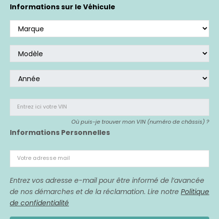
Si vous avez acheté un véhicule affecté,
nous
Informations sur le Véhicule
sommes là pour vous représenter.
Entrez ici votre VIN
Où puis-je trouver mon VIN (numéro de châssis) ?
Informations Personnelles
Votre adresse mail
Entrez vos adresse e-mail pour être informé de l’avancée
de nos démarches et de la réclamation. Lire notre
Politique
de confidentialité