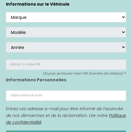
Si vous avez acheté un véhicule affecté,
nous
Informations sur le Véhicule
sommes là pour vous représenter.
Entrez ici votre VIN
Où puis-je trouver mon VIN (numéro de châssis) ?
Informations Personnelles
Votre adresse mail
Entrez vos adresse e-mail pour être informé de l’avancée
de nos démarches et de la réclamation. Lire notre
Politique
de confidentialité