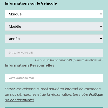
Si vous avez acheté un véhicule affecté,
nous
Informations sur le Véhicule
sommes là pour vous représenter.
Entrez ici votre VIN
Où puis-je trouver mon VIN (numéro de châssis) ?
Informations Personnelles
Votre adresse mail
Entrez vos adresse e-mail pour être informé de l’avancée
de nos démarches et de la réclamation. Lire notre
Politique
de confidentialité