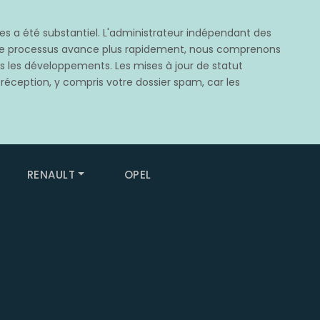
 a été substantiel. L'administrateur indépendant des
e ce processus avance plus rapidement, nous comprenons
rès les développements. Les mises à jour de statut
 réception, y compris votre dossier spam, car les
RENAULT
OPEL