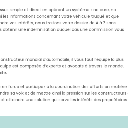
ssus simple et direct en opérant un système « no cure, no
ni les informations concernant votre véhicule truqué et que
e vos intérêts, nous traitons votre dossier de A à Z sans
ous obtenir une indemnisation auquel cas une commission vous
nstructeur mondial d’automobile, il vous faut l’équipe la plus
quipe est composée d’experts et avocats à travers le monde,
ite.
ez en force et participez à la coordination des efforts en matière
dre sa voix et de mettre ainsi la pression sur les constructeu
z et atteindre une solution qui serve les intérêts des propriétaire