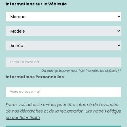
Si vous avez acheté un véhicule affecté,
nous
Informations sur le Véhicule
sommes là pour vous représenter.
Entrez ici votre VIN
Où puis-je trouver mon VIN (numéro de châssis) ?
Informations Personnelles
Votre adresse mail
Entrez vos adresse e-mail pour être informé de l’avancée
de nos démarches et de la réclamation. Lire notre
Politique
de confidentialité