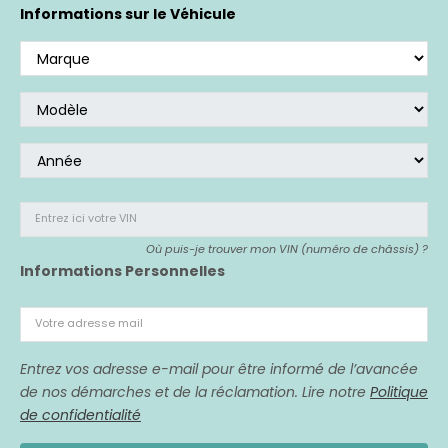
Si vous avez acheté un véhicule affecté,
nous
Informations sur le Véhicule
sommes là pour vous représenter.
Entrez ici votre VIN
Où puis-je trouver mon VIN (numéro de châssis) ?
Informations Personnelles
Votre adresse mail
Entrez vos adresse e-mail pour être informé de l’avancée
de nos démarches et de la réclamation. Lire notre
Politique
de confidentialité