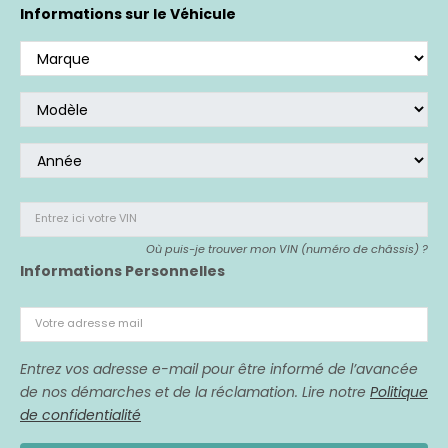
Si vous avez acheté un véhicule affecté,
nous
Informations sur le Véhicule
sommes là pour vous représenter.
Entrez ici votre VIN
Où puis-je trouver mon VIN (numéro de châssis) ?
Informations Personnelles
Votre adresse mail
Entrez vos adresse e-mail pour être informé de l’avancée
de nos démarches et de la réclamation. Lire notre
Politique
de confidentialité