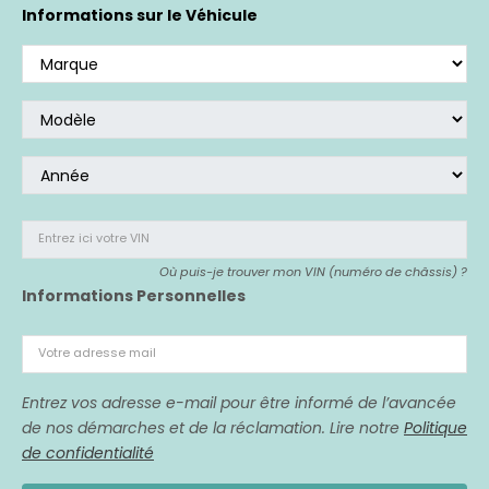
Si vous avez acheté un véhicule affecté,
nous
Informations sur le Véhicule
sommes là pour vous représenter.
Entrez ici votre VIN
Où puis-je trouver mon VIN (numéro de châssis) ?
Informations Personnelles
Votre adresse mail
Entrez vos adresse e-mail pour être informé de l’avancée
de nos démarches et de la réclamation. Lire notre
Politique
de confidentialité