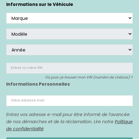
Si vous avez acheté un véhicule affecté,
nous
Informations sur le Véhicule
sommes là pour vous représenter.
Entrez ici votre VIN
Où puis-je trouver mon VIN (numéro de châssis) ?
Informations Personnelles
Votre adresse mail
Entrez vos adresse e-mail pour être informé de l’avancée
de nos démarches et de la réclamation. Lire notre
Politique
de confidentialité