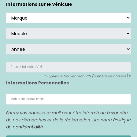
Si vous avez acheté un véhicule affecté,
nous
Informations sur le Véhicule
sommes là pour vous représenter.
Entrez ici votre VIN
Où puis-je trouver mon VIN (numéro de châssis) ?
Informations Personnelles
Votre adresse mail
Entrez vos adresse e-mail pour être informé de l’avancée
de nos démarches et de la réclamation. Lire notre
Politique
de confidentialité