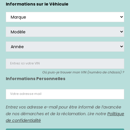
Si vous avez acheté un véhicule affecté,
nous
Informations sur le Véhicule
sommes là pour vous représenter.
Entrez ici votre VIN
Où puis-je trouver mon VIN (numéro de châssis) ?
Informations Personnelles
Votre adresse mail
Entrez vos adresse e-mail pour être informé de l’avancée
de nos démarches et de la réclamation. Lire notre
Politique
de confidentialité