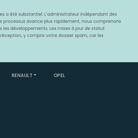
 a été substantiel. L'administrateur indépendant des
e ce processus avance plus rapidement, nous comprenons
rès les développements. Les mises à jour de statut
 réception, y compris votre dossier spam, car les
RENAULT
OPEL