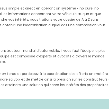
ssus simple et direct en opérant un système « no cure, no
ni les informations concernant votre véhicule truqué et que
e vos intérêts, nous traitons votre dossier de A à Z sans
ous obtenir une indemnisation auquel cas une commission vous
nstructeur mondial d’automobile, il vous faut l’équipe la plus
quipe est composée d’experts et avocats à travers le monde,
ite.
ez en force et participez à la coordination des efforts en matière
dre sa voix et de mettre ainsi la pression sur les constructeu
z et atteindre une solution qui serve les intérêts des propriétaire